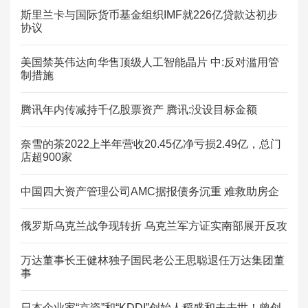
斯里兰卡与国际货币基金组织IMF就226亿贷款达初步
协议
美国禁英伟达向华售顶级人工智能晶片 中:反对滥用管
制措施
腾讯年内传减持千亿股票资产 腾讯:没设目标金额
奈雪的茶2022上半年营收20.45亿净亏损2.49亿，总门
店超900家
中国四大资产管理公司AMC据报债务沉重 难救助房企
俄罗斯乌克兰战争现转折 乌克兰军方证实南部展开反攻
万达董事长王健林独子国民老公王思聪退任万达集团董
事
日本企业家“京瓷”和“KDDI”创始人稻盛和夫去世！曾创