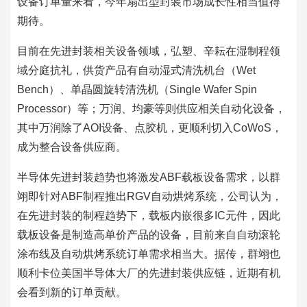
设备订单量来看，今年扇出型封装市场成长性相当值得
期待。
目前在先进封装相关设备领域，弘塑、辛耘在湿制程领
域分庭抗礼，供货产品有自动湿式清洗机台（Wet
Bench）、单晶圆旋转清洗机（Single Wafer Spin
Processor）等；万润、均豪等则供应相关自动化设备，
其中万润除了AOI设备、点胶机，更顺利切入CoWoS，
成为整合设备供应商。
半导体先进封装趋势也将激发ABF载板设备需求，以群
翊即针对ABF制程推出RGV自动烘烤系统，公司认为，
在先进封装的制程趋势下，载板内嵌很多IC元件，因此
载板设备是制造高单价产品的设备，目前来自自动滚轮
涂布线及自动烘烤系统订单需求相当大。据传，群翊也
顺利卡位美国半导体大厂的先进封装供应链，近期有机
会看到新的订单贡献。