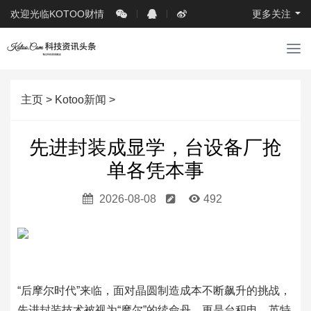
欢迎光临KOTOO财情
更多关注
导
航
主页
>
Kotoo新闻
>
先进封装成显学，台设备厂抢
单各凭本事
2026-08-08
492
“后摩尔时代”来临，面对晶圆制造成本不断飙升的挑战，
先进封装技术被视为“摩尔”的续命丹，更是台积电、英特