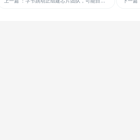
上一篇
：字节跳动正组建芯片团队，可能自研 AI 芯片
下一篇