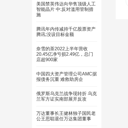
美国禁英伟达向华售顶级人工
智能晶片 中:反对滥用管制措
施
腾讯年内传减持千亿股票资产
腾讯:没设目标金额
奈雪的茶2022上半年营收
20.45亿净亏损2.49亿，总门
店超900家
中国四大资产管理公司AMC据
报债务沉重 难救助房企
俄罗斯乌克兰战争现转折 乌克
兰军方证实南部展开反攻
万达董事长王健林独子国民老
公王思聪退任万达集团董事