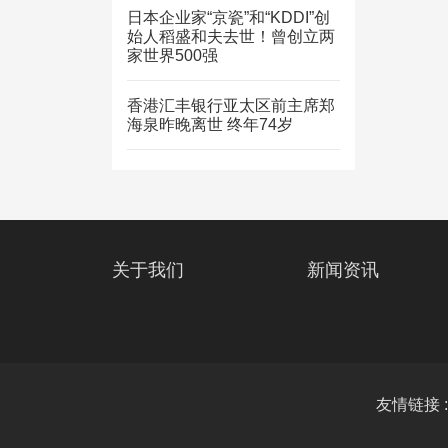
日本企业家“京瓷”和“KDDI”创
始人稻盛和夫去世！曾创立两
家世界500强
香港汇丰银行亚太区前主席郑
海泉昨晚离世 终年74岁
关于我们
新闻资讯
友情链接 