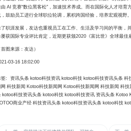
借由 AI 竞赛“数位黑客松”，加速技术养成。而在国际化人才培
化，鼓励员工进行全球职位轮调，累积跨国经验，培养宏观视野
除了职涯发展，友达也重视员工在工作、生活及学习间的平衡，
力屡获国际专业评比肯定，近期更获颁2020《富比世》全球最佳
（首图来源：友达）
021-03-16 18:02:00
标签:
资讯头条
kotoo科技资讯
kotoo科技
kotoo科技资讯头条
科
闻网
科技新闻
Kotoo科技新闻网
Kotoo科技新闻网
科技新闻
科技
条
kotoo科技资讯头条
kotoo科技
kotoo科技资讯
资讯头条
Kotoo
OTOO商业产经
科技资讯头条
kotoo科技资讯头条
kotoo科技
k