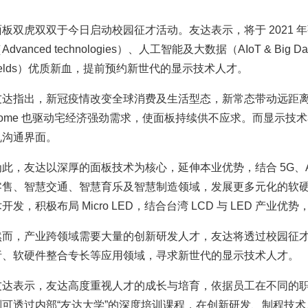
板双虎双双于今日启动校园征才活动。友达表示，将于 2021 年强力
Advanced technologies）、人工智能及大数据（AIoT & Big D
fields）优质新血，提前预约新世代的显示技术人才。
达指出，新冠疫情改变全球消费及生活型态，新常态带动远距离商机、work f
home 也驱动宅经济强劲需求，使面板持续供不应求。而显示技
机沟通界面。
为此，友达以深厚的面板技术为核心，延伸本业优势，结合 5G、AI
零售、智慧交通、智慧育乐及智慧制造领域，发展更多元化的软
开发，积极布局 Micro LED，结合台湾 LCD 与 LED 产业
然而，产业跨领域需要大量的创新研发人才，友达将透过校园征才
析、软硬件整合专长等应用领域，寻求新世代的显示技术人才。
友达表示，友达高度重视人才的成长与培育，依据员工在不同的
则可透过内部“友达大学”的深度培训课程，在创新研发、制程技