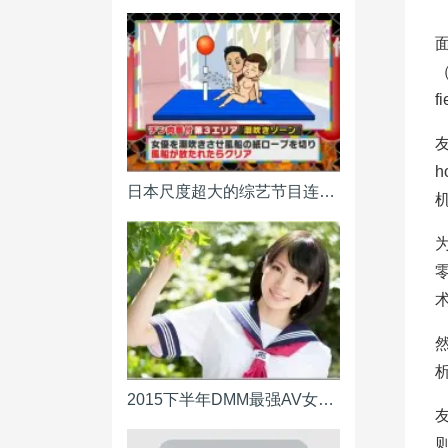
面
（
友
日本尺度超大的综艺节目连主持人都大喊“玩这么大可以吗”
术
2015下半年DMM最强AV女优排名出炉波多野结衣排名仅第三